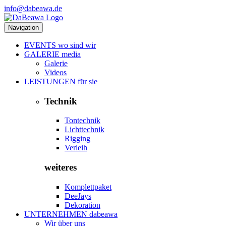
info@dabeawa.de
Navigation
EVENTS
wo sind wir
GALERIE
media
Galerie
Videos
LEISTUNGEN
für sie
Technik
Tontechnik
Lichttechnik
Rigging
Verleih
weiteres
Komplettpaket
DeeJays
Dekoration
UNTERNEHMEN
dabeawa
Wir über uns