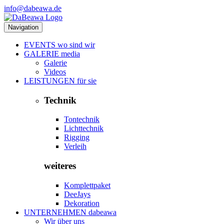
info@dabeawa.de
Navigation
EVENTS
wo sind wir
GALERIE
media
Galerie
Videos
LEISTUNGEN
für sie
Technik
Tontechnik
Lichttechnik
Rigging
Verleih
weiteres
Komplettpaket
DeeJays
Dekoration
UNTERNEHMEN
dabeawa
Wir über uns