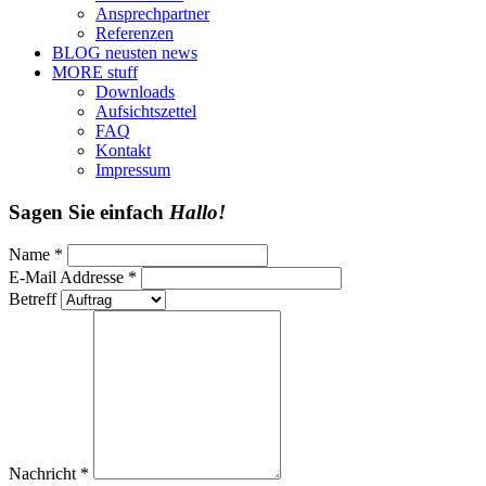
Ansprechpartner
Referenzen
BLOG
neusten news
MORE
stuff
Downloads
Aufsichtszettel
FAQ
Kontakt
Impressum
Sagen Sie einfach
Hallo!
Name *
E-Mail Addresse *
Betreff
Nachricht *