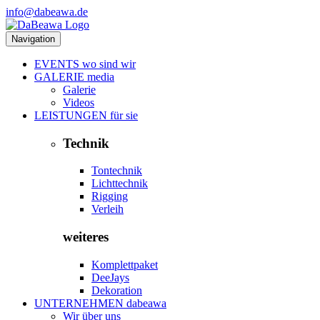
info@dabeawa.de
Navigation
EVENTS
wo sind wir
GALERIE
media
Galerie
Videos
LEISTUNGEN
für sie
Technik
Tontechnik
Lichttechnik
Rigging
Verleih
weiteres
Komplettpaket
DeeJays
Dekoration
UNTERNEHMEN
dabeawa
Wir über uns